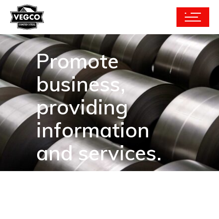
Promote
business,
providing
information
and services.