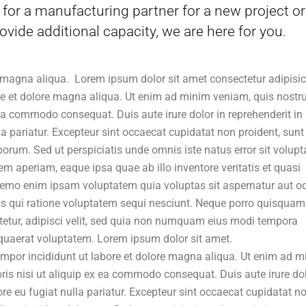
for a manufacturing partner for a new project or
ovide additional capacity, we are here for you.
 magna aliqua. Lorem ipsum dolor sit amet consectetur adipisi
ore et dolore magna aliqua. Ut enim ad minim veniam, quis nostr
 ea commodo consequat. Duis aute irure dolor in reprehenderit in
lla pariatur. Excepteur sint occaecat cupidatat non proident, sunt
aborum. Sed ut perspiciatis unde omnis iste natus error sit volup
aperiam, eaque ipsa quae ab illo inventore veritatis et quasi
 Nemo enim ipsam voluptatem quia voluptas sit aspernatur aut od
s qui ratione voluptatem sequi nesciunt. Neque porro quisquam 
tetur, adipisci velit, sed quia non numquam eius modi tempora
quaerat voluptatem. Lorem ipsum dolor sit amet.
tempor incididunt ut labore et dolore magna aliqua. Ut enim ad 
ris nisi ut aliquip ex ea commodo consequat. Duis aute irure dol
lore eu fugiat nulla pariatur. Excepteur sint occaecat cupidatat n