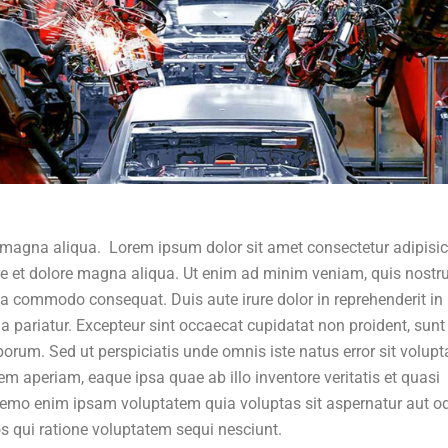
 magna aliqua. Lorem ipsum dolor sit amet consectetur adipisi
ore et dolore magna aliqua. Ut enim ad minim veniam, quis nostr
 ea commodo consequat. Duis aute irure dolor in reprehenderit in
lla pariatur. Excepteur sint occaecat cupidatat non proident, sunt
aborum. Sed ut perspiciatis unde omnis iste natus error sit volup
aperiam, eaque ipsa quae ab illo inventore veritatis et quasi
 Nemo enim ipsam voluptatem quia voluptas sit aspernatur aut od
s qui ratione voluptatem sequi nesciunt.