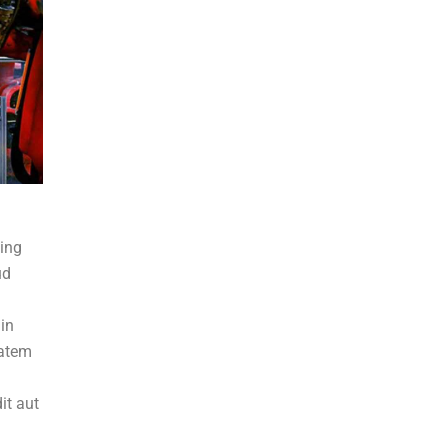
cing
ud
 in
tatem
it aut