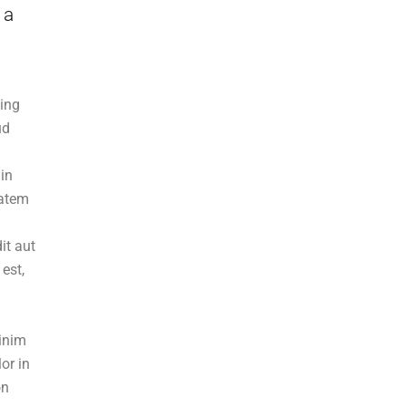
 a
cing
ud
 in
tatem
it aut
est,
minim
or in
on