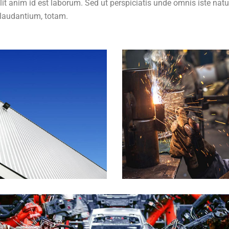
llit anim id est laborum. Sed ut perspiciatis unde omnis iste nat
laudantium, totam.