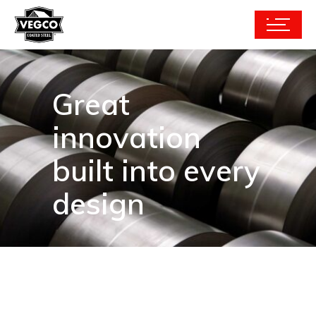
Great
innovation
built into every
design